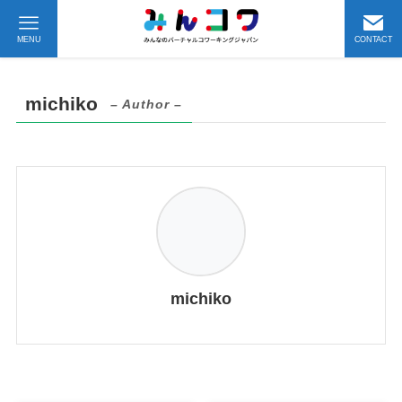
MENU
CONTACT
michiko
– Author –
michiko